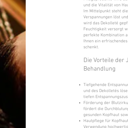
und die Vitalität von Ha
Im Mittelpunkt steht di
Verspannungen löst und 
wird das Dekolleté gepf
Feuchtigkeit versorgt w
perfekte Kombination a
Ihnen ein erfrischende
schenkt.
Die Vorteile der
Behandlung
Tiefgehende Entspannu
und des Dekolletés lös
tiefen Entspannungszus
Förderung der Blutzirk
fördert die Durchblutun
gesunden Kopfhaut sow
Hautpflege für Kopfhaut
Verwendung hochwertige