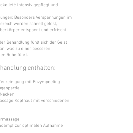
ekolleté intensiv gepflegt und
nungen: Besonders Verspannungen im
ereich werden schnell gelöst,
erkörper entspannt und erfrischt
der Behandlung fühlt sich der Geist
an, was zu einer besseren
en Ruhe führt.
ehandlung enthalten:
efenreinigung mit Enzympeeling
genpartie
 Nacken
ssage Kopfhaut mit verschiedenen
lermassage
adampf zur optimalen Aufnahme