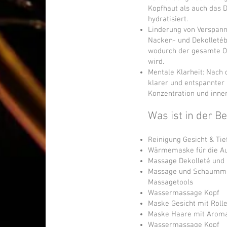
Kopfhaut als auch das D
hydratisiert.
Linderung von Verspan
Nacken- und Dekolletéb
wodurch der gesamte Ob
wird.
Mentale Klarheit: Nach 
klarer und entspannter 
Konzentration und inner
Was ist in der B
Reinigung Gesicht & Ti
Wärmemaske für die Au
Massage Dekolleté und
Massage und Schaumma
Massagetools
Wassermassage Kopf
Maske Gesicht mit Rol
Maske Haare mit Arom
Wassermassage Kopf