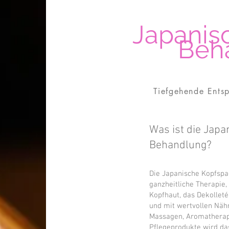
Japanis
Beh
Tiefgehende Ents
Was ist die Japa
Behandlung?
Die Japanische Kopfspa
ganzheitliche Therapie,
Kopfhaut, das Dekollet
und mit wertvollen Nähr
Massagen, Aromatherapi
Pflegeprodukte wird da