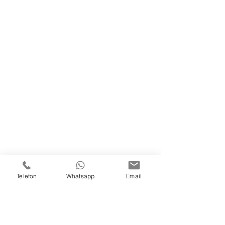
7000 Chur
Switzerland
Tel.
078 830 59 58
mesobeauty.lounge@gmail.com
Öffnungszeiten
Montag und Dienstag
9:00-19:00
Mittwoch und Samstag
9:00-12:00
Donnerstag und Freitag
9:00-19:00
Termin nur nach Vereinbarung
Telefon
Whatsapp
Email